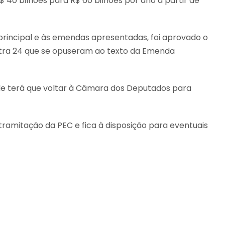
 40 bilhões para R$ 60 bilhões por ano a partir de
principal e às emendas apresentadas, foi aprovado o
ontra 24 que se opuseram ao texto da Emenda
le terá que voltar à Câmara dos Deputados para
mitação da PEC e fica à disposição para eventuais