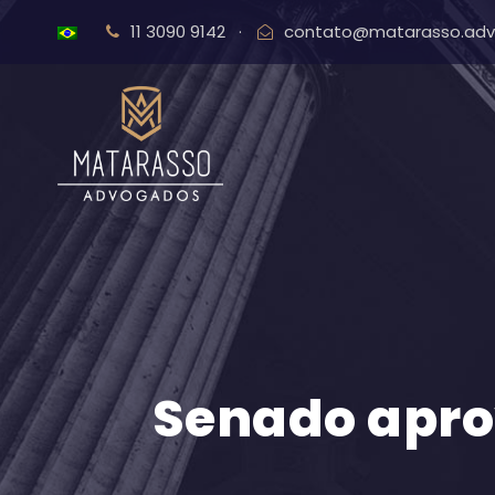
11 3090 9142
·
contato@matarasso.adv
Senado apro