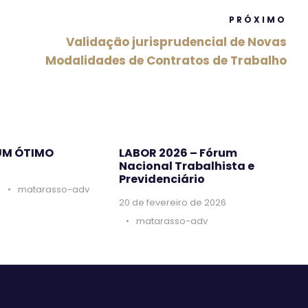
PRÓXIMO
Validação jurisprudencial de Novas
Modalidades de Contratos de Trabalho
UM ÓTIMO
LABOR 2026 – Fórum
Nacional Trabalhista e
Previdenciário
6
•
matarasso-adv
20 de fevereiro de 2026
•
matarasso-adv