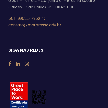
6.653 – Torre 2 – Conjunto 61 – Brasília Square
Offices – São Paulo/SP – 01142-000
55 11 99622-7352
contato@matarasso.adv.br
SIGA NAS REDES