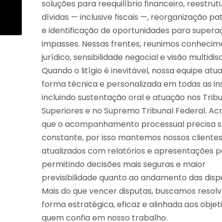
soluções para reequilíbrio financeiro, reestru
dívidas — inclusive fiscais —, reorganização pa
e identificação de oportunidades para supera
impasses. Nessas frentes, reunimos conheci
jurídico, sensibilidade negocial e visão multidisc
Quando o litígio é inevitável, nossa equipe atu
forma técnica e personalizada em todas as in
incluindo sustentação oral e atuação nos Trib
Superiores e no Supremo Tribunal Federal. A
que o acompanhamento processual precisa se
constante, por isso mantemos nossos cliente
atualizados com relatórios e apresentações pe
permitindo decisões mais seguras e maior
previsibilidade quanto ao andamento das disp
Mais do que vencer disputas, buscamos resolv
forma estratégica, eficaz e alinhada aos objet
quem confia em nosso trabalho.