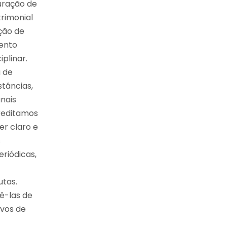
turação de
trimonial
ção de
mento
iplinar.
a de
stâncias,
unais
creditamos
r claro e
s
riódicas,
utas.
ê-las de
ivos de