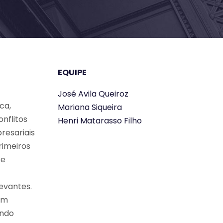
EQUIPE
José Avila Queiroz
ca,
Mariana Siqueira
onflitos
Henri Matarasso Filho
resariais
rimeiros
 e
levantes.
em
ando